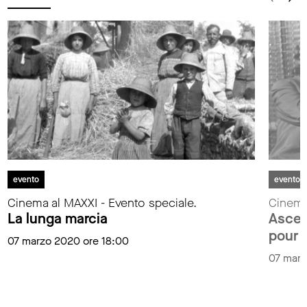
evento
evento
Cinema al MAXXI - Evento speciale.
Cinema
La lunga marcia
Ascen
pour l
07 marzo 2020 ore 18:00
07 marz