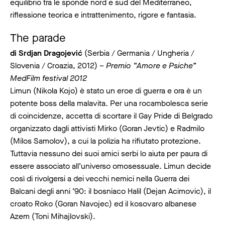
equilibrio tra le sponde nord e sud del Mediterraneo,
riflessione teorica e intrattenimento, rigore e fantasia.
The parade
di Srdjan Dragojević
(Serbia / Germania / Ungheria /
Slovenia / Croazia, 2012) –
Premio “Amore e Psiche”
MedFilm festival 2012
Limun (Nikola Kojo) è stato un eroe di guerra e ora è un
potente boss della malavita. Per una rocambolesca serie
di coincidenze, accetta di scortare il Gay Pride di Belgrado
organizzato dagli attivisti Mirko (Goran Jevtic) e Radmilo
(Milos Samolov), a cui la polizia ha rifiutato protezione.
Tuttavia nessuno dei suoi amici serbi lo aiuta per paura di
essere associato all’universo omosessuale. Limun decide
così di rivolgersi a dei vecchi nemici nella Guerra dei
Balcani degli anni ’90: il bosniaco Halil (Dejan Acimovic), il
croato Roko (Goran Navojec) ed il kosovaro albanese
Azem (Toni Mihajlovski).