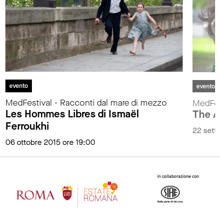
evento
evento
MedFestival - Racconti dal mare di mezzo
MedFes
Les Hommes Libres di Ismaël
The At
Ferroukhi
22 sett
06 ottobre 2015 ore 19:00