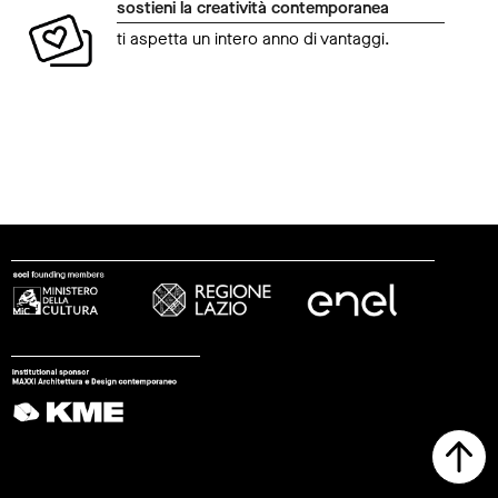
sostieni la creatività contemporanea
ti aspetta un intero anno di vantaggi.