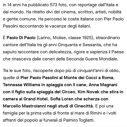
in 14 anni ha pubblicato 573 foto, con reportage dall’Italia e
dal mondo. Ha ritratto divi del cinema, scrittori, artisti, nobiltà
e gente comune. Ha percorso le coste italiane con Pier Paolo
Pasolini raccontando le vacanze degli italiani.
È
Paolo Di Paolo
(Larino, Molise, classe 1925), straordinario
cantore dell’Italia tra gli anni Cinquanta e Sessanta, che ha
saputo raccontare con delicatezza, rigore e sapienza il Paese
che rinasceva dalle ceneri della Seconda Guerra Mondiale.
Tra le sue foto, riscoperte dopo più di cinquant’anni di oblio,
quelle di
Pier Paolo Pasolini al Monte dei Cocci a Roma
,
Tennesse Williams in spiaggia con il cane
,
Anna Magnani
con il figlio sulla spiaggia del Circeo
,
Kim Novak che stira in
camera al Grand Hotel
,
Sofia Loren che scherza con
Marcello Mastroianni negli studi di Cinecittà
. E poi una
famiglia per la prima volta di fronte al mare di Rimini e i volti
affranti del popolo ai funerali di Palmiro Togliatti.