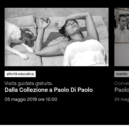
attività educativa
evento
Visita guidata gratuita.
Conver
Dalla Collezione a Paolo Di Paolo
Paolo
05 maggio 2019 ore 12:00
24 mag