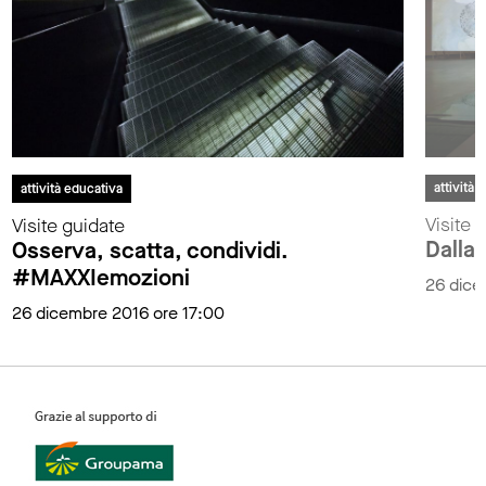
attività 
attività educativa
Visite 
Visite guidate
Dalla
Osserva, scatta, condividi.
#MAXXIemozioni
26 dice
26 dicembre 2016 ore 17:00