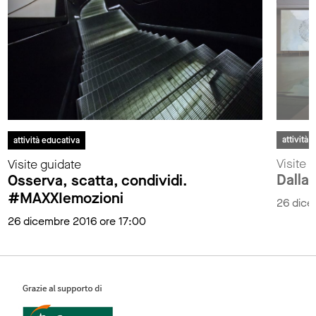
attività 
attività educativa
Visite 
Visite guidate
Dalla
Osserva, scatta, condividi.
#MAXXIemozioni
26 dice
26 dicembre 2016 ore 17:00