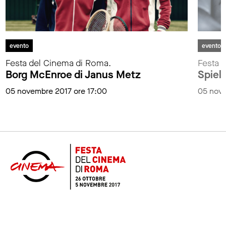
evento
evento
Festa del Cinema di Roma.
Festa 
Borg McEnroe di Janus Metz
Spiel
05 novembre 2017 ore 17:00
05 nove