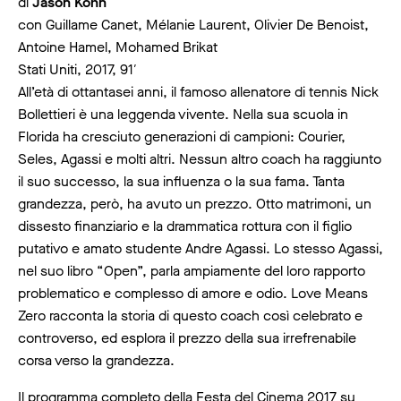
di
Jason Kohn
con Guillame Canet, Mélanie Laurent, Olivier De Benoist,
Antoine Hamel, Mohamed Brikat
Stati Uniti, 2017, 91′
All’età di ottantasei anni, il famoso allenatore di tennis Nick
Bollettieri è una leggenda vivente. Nella sua scuola in
Florida ha cresciuto generazioni di campioni: Courier,
Seles, Agassi e molti altri. Nessun altro coach ha raggiunto
il suo successo, la sua influenza o la sua fama. Tanta
grandezza, però, ha avuto un prezzo. Otto matrimoni, un
dissesto finanziario e la drammatica rottura con il figlio
putativo e amato studente Andre Agassi. Lo stesso Agassi,
nel suo libro “Open”, parla ampiamente del loro rapporto
problematico e complesso di amore e odio. Love Means
Zero racconta la storia di questo coach così celebrato e
controverso, ed esplora il prezzo della sua irrefrenabile
corsa verso la grandezza.
Il programma completo della Festa del Cinema 2017 su