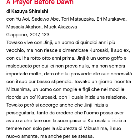
A Prayer Before Dawn
di
Kazuya Shiraishi
con Yu Aoi, Sadawo Abe, Tori Matsuzaka, Eri Murakawa,
Masaaki Akahori, Muck Akazawa
Giappone, 2017, 123′
Towako vive con Jinji, un uomo di quindici anni più
vecchio, ma non riesce a dimenticare Kurosaki, il suo ex,
con cui ha rotto otto anni prima. Jinji è un uomo goffo e
maleducato per cui lei non prova nulla, ma non sembra
importarle molto, dato che lui provvede alle sue necessità
con il suo pur basso stipendio. Towako un giorno incontra
Mizushima, un uomo con moglie e figli che nei modi le
ricorda un po’ Kurosaki, con il quale inizia una relazione.
Towako però si accorge anche che Jinji inizia a
perseguitarla, tanto da credere che l’uomo possa aver
avuto a che fare con la scomparsa di Kurosaki e inizia a
temere non solo per la sicurezza di Mizushima, il suo
nuovo amante, ma anche per se stessa.