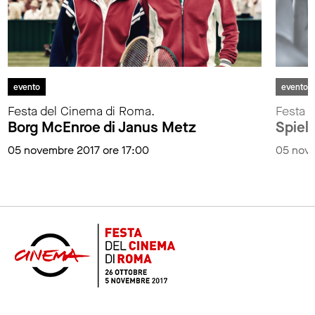
evento
evento
Festa del Cinema di Roma.
Festa 
Borg McEnroe di Janus Metz
Spiel
05 novembre 2017 ore 17:00
05 nove