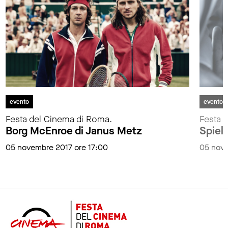
evento
evento
Festa del Cinema di Roma.
Festa 
Borg McEnroe di Janus Metz
Spiel
05 novembre 2017 ore 17:00
05 nove