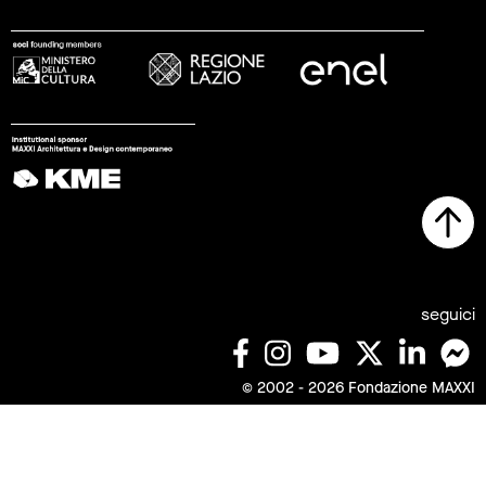
seguici
© 2002 - 2026 Fondazione MAXXI
stampa
trasparenza
lavora con noi
tirocini
note legali
privacy
cookies
sitemap
credits