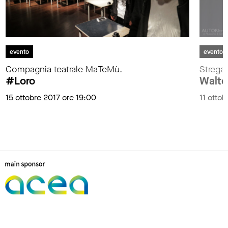
evento
evento
Compagnia teatrale MaTeMù.
Stregat
#Loro
Walter
15 ottobre 2017 ore 19:00
11 ottob