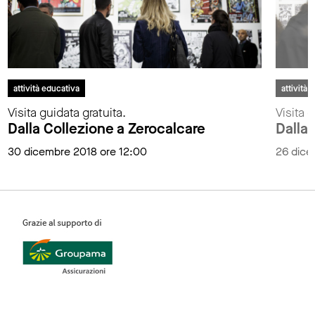
attività educativa
attività 
Visita guidata gratuita.
Visita g
Dalla Collezione a Zerocalcare
Dalla
30 dicembre 2018 ore 12:00
26 dice