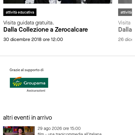
attività educativa
attività 
Visita guidata gratuita.
Visita g
Dalla Collezione a Zerocalcare
Dalla
30 dicembre 2018 ore 12:00
26 dice
altri eventi in arrivo
29 ago 2026 ore 15:00
film - una tragicommedia all'italiana