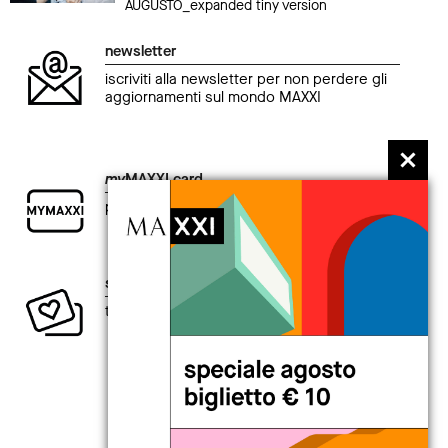
AUGUSTO_expanded tiny version
newsletter
iscriviti alla newsletter per non perdere gli
aggiornamenti sul mondo MAXXI
my
MAXXI card
per chi è curioso di esplorare il presente.
sostieni la creatività contemporanea
ti aspetta un intero anno di vantaggi.