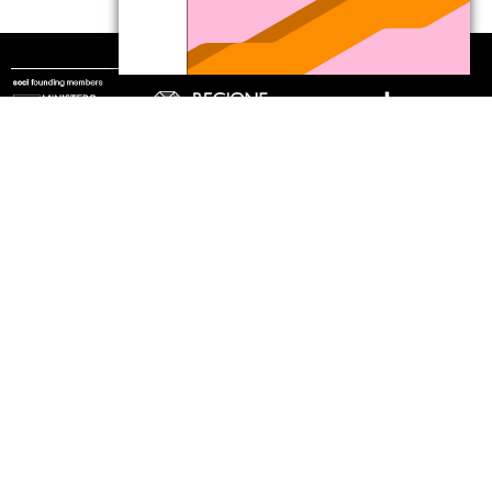
seguici
© 2002 - 2026 Fondazione MAXXI
stampa
trasparenza
lavora con noi
tirocini
note legali