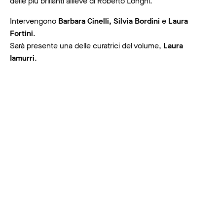
delle più brillanti allieve di Roberto Longhi.
Intervengono
Barbara Cinelli, Silvia Bordini
e
Laura
Fortini
.
Sarà presente una delle curatrici del volume,
Laura
Iamurri
.