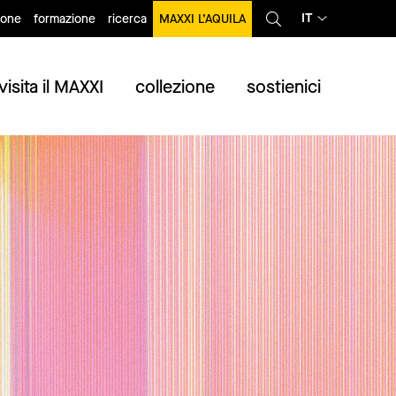
IT
ione
formazione
ricerca
MAXXI L’AQUILA
visita il MAXXI
collezione
sostienici