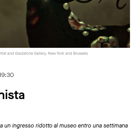
tist and Gladstone Gallery, New York and Brussels
 19:30
nista
to a un ingresso ridotto al museo entro una settimana