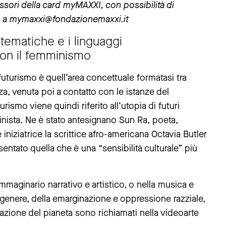
essori della card myMAXXI, con possibilità di
do a mymaxxi@fondazionemaxxi.it
tematiche e i linguaggi
 con il femminismo
rofuturismo è quell’area concettuale formatasi tra
za, venuta poi a contatto con le istanze del
ismo viene quindi riferito all’utopia di futuri
mminista. Ne è stato antesignano Sun Ra, poeta,
 iniziatrice la scrittice afro-americana Octavia Butler
entato quella che è una “sensibilità culturale” più
maginario narrativo e artistico, o nella musica e
i genere, della emarginazione e oppressione razziale,
tazione del pianeta sono richiamati nella videoarte