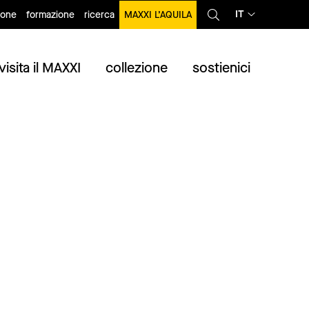
IT
ione
formazione
ricerca
MAXXI L’AQUILA
visita il MAXXI
collezione
sostienici