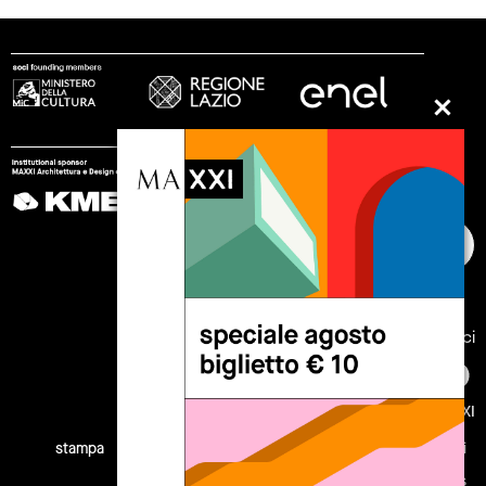
seguici
© 2002 - 2026 Fondazione MAXXI
stampa
trasparenza
lavora con noi
tirocini
note legali
privacy
cookies
sitemap
credits