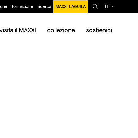
IT
ione
formazione
ricerca
MAXXI L’AQUILA
visita il MAXXI
collezione
sostienici