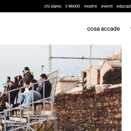
chi siamo
il MAXXI
mostre
eventi
educaz
cosa accade