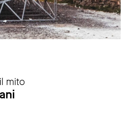
il mito
iani