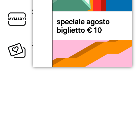
my
MAXXI card
per chi è curioso di esplorare il presente.
sostieni la creatività contemporanea
ti aspetta un intero anno di vantaggi.