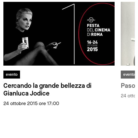
evento
evento
Cercando la grande bellezza di
Pasoli
Gianluca Jodice
24 otto
24 ottobre 2015 ore 17:00