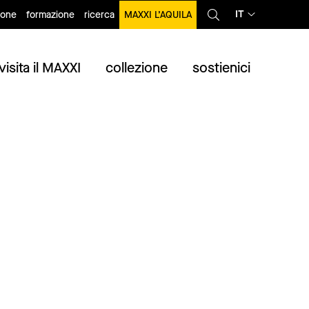
IT
ione
formazione
ricerca
MAXXI L’AQUILA
visita il MAXXI
collezione
sostienici