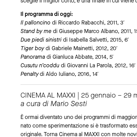
sceglie il miglior corto, e una finale in cui viene 
Il programma di oggi:
Il palloncino
di Riccardo Rabacchi, 2011, 3′
Stand by me
di Giuseppe Marco Albano, 2011, 1
Due piedi sinistri
di Isabella Salvetti, 2015, 6′
Tiger boy
di Gabriele Mainetti, 2012, 20′
Panorama
di Gianluca Abbate, 2014, 5′
Cusutu n’coddu
di Giovanni La Parola, 2012, 16′
Penalty
di Aldo Iuliano, 2016, 14′
CINEMA AL MAXXI | 25 gennaio – 29 
a cura di Mario Sesti
È ormai diventato uno dei programmi di maggiore
nato come sperimentazione si è trasformato es
originale. Torna Cinema al MAXXI con molte no