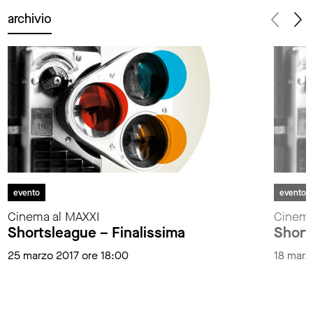
archivio
evento
evento
Cinema al MAXXI
Cinema
Shortsleague – Finalissima
Shorts
25 marzo 2017 ore 18:00
18 marz