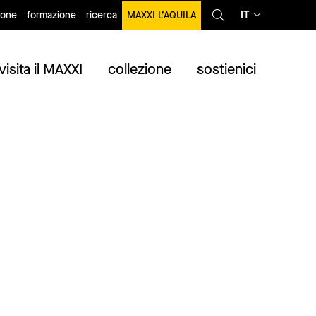
IT
ione
formazione
ricerca
MAXXI L’AQUILA
visita il MAXXI
collezione
sostienici