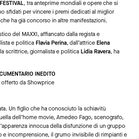
FESTIVAL
, tra anteprime mondiali e opere che si
no sfidati per vincere i premi dedicati al miglior
che ha già concorso in altre manifestazioni.
tistico del MAXXI, affiancato dalla regista e
alista e politica
Flavia Perina
, dall’attrice
Elena
la scrittrice, giornalista e politica
Lidia Ravera
, ha
OCUMENTARIO INEDITO
ro offerto da Showprice
ta. Un figlio che ha conosciuto la schiavitù
a, quella dell’home movie, Amedeo Fago, scenografo,
a l’apparenza innocua della disfunzione di un gruppo
tto e incomprensione, il grumo invisibile di rimpianti e