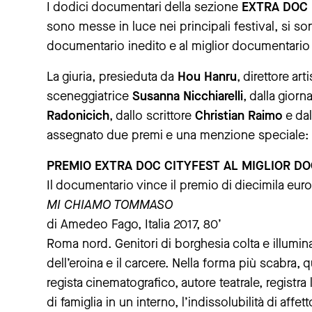
I dodici documentari della sezione
EXTRA DOC
sono messe in luce nei principali festival,
si so
documentario inedito e al miglior documentario 
La giuria, presieduta da
Hou Hanru
, direttore ar
sceneggiatrice
Susanna Nicchiarelli
, dalla giorn
Radonicich
, dallo scrittore
Christian Raimo
e dal
assegnato due premi e una menzione speciale:
PREMIO EXTRA DOC CITYFEST AL MIGLIOR D
Il documentario vince il premio di diecimila eu
MI CHIAMO TOMMASO
di Amedeo Fago, Italia 2017, 80’
Roma nord. Genitori di borghesia colta e illumina
dell’eroina e il carcere. Nella forma più scabr
regista cinematografico, autore teatrale, registr
di famiglia in un interno, l’indissolubilità di affe