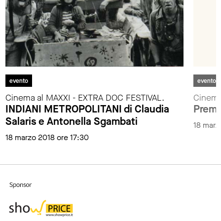
evento
evento
Cinema al MAXXI - EXTRA DOC FESTIVAL.
Cinema
INDIANI METROPOLITANI di Claudia
Premi
Salaris e Antonella Sgambati
18 marz
18 marzo 2018 ore 17:30