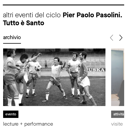
altri eventi del ciclo
Pier Paolo Pasolini.
Tutto è Santo
archivio
evento
attività 
lecture + performance
visite 