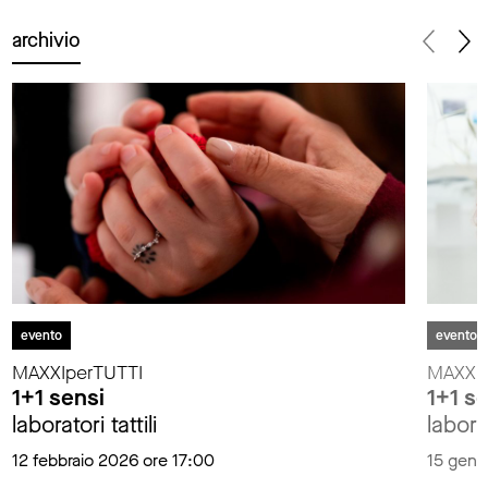
archivio
evento
evento
MAXXIperTUTTI
MAXXIp
1+1 sensi
1+1 s
laboratori tattili
laborat
12 febbraio 2026 ore 17:00
15 genn