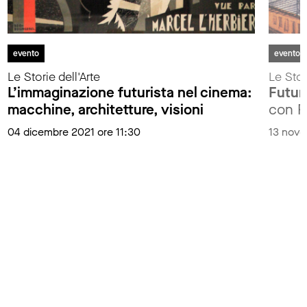
evento
evento
Le Storie dell'Arte
Le Stor
L’immaginazione futurista nel cinema:
Futur
macchine, architetture, visioni
con R
04 dicembre 2021 ore 11:30
13 nove