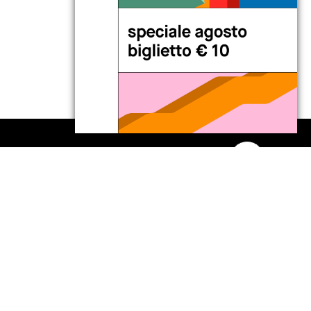
seguici
tirocini
note legali
privacy
cookies
sitemap
credits