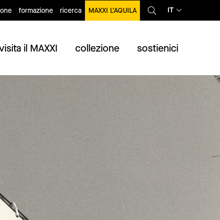
IT
ione
formazione
ricerca
MAXXI L’AQUILA
visita il MAXXI
collezione
sostienici