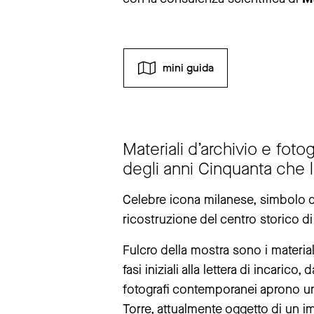
mini guida
lunedì
chiuso
Materiali d’archivio e fotog
da
martedì
a
domenica
11 – 19
degli anni Cinquanta che 
la biglietteria è aperta fino a un’ora
avviso chiusure straordinare
Celebre icona milanese, simbolo d
La mostra “The Large Glass”resterà 
ricostruzione del centro storico d
La mostra “Andrea Pazienza. Non semp
Ci scusiamo per il disagio.
Fulcro della mostra sono i materiali
fasi iniziali alla lettera di incarico,
fotografi contemporanei aprono una 
maggiori informazioni
Torre, attualmente oggetto di un i