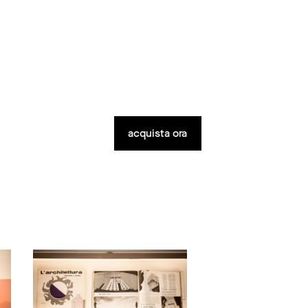
I
acquista ora