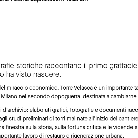
rafie storiche raccontano il primo grattacielo
lo ha visto nascere.
 prima della chiusura del Museo
el miracolo economico, Torre Velasca è un importante ta
chiusa da giovedì 25 giugno a giovedì 3 settembre.
i Milano nel secondo dopoguerra, destinata a cambiarne l
re si muore” resterà chiusa da giovedì 30 luglio a martedì 1 se
 d’archivio: elaborati grafici, fotografie e documenti racco
 dagli studi preliminari di torri mai nate all’inizio del cantier
finestra sulla storia, sulla fortuna critica e le vicende s
mportante lavoro di restauro e rigenerazione urbana.