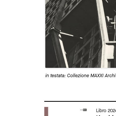
in testata: Collezione MAXXI Arc
Cataloghi della mostra
Libro 202