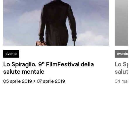
evento
evento
Lo Spiraglio. 9° FilmFestival della
Lo Spi
salute mentale
salut
05 aprile 2019 > 07 aprile 2019
04 magg