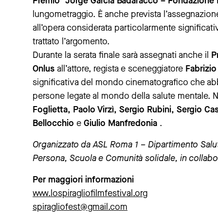
Premio “Jorge Garcia Badaracco – Fondazione Ma
lungometraggio. È anche prevista l’assegnazione
all’opera considerata particolarmente significati
trattato l’argomento.
Durante la serata finale sarà assegnati anche il
P
Onlus
all’attore, regista e sceneggiatore
Fabrizio
significativa del mondo cinematografico che abb
persone legate al mondo della salute mentale. N
Foglietta, Paolo Virzì, Sergio Rubini, Sergio C
Bellocchio
e
Giulio Manfredonia
.
Organizzato da ASL Roma 1 – Dipartimento Sal
Persona, Scuola e Comunità solidale, in collab
Per maggiori informazioni
www.lospiragliofilmfestival.org
spiragliofest@gmail.com