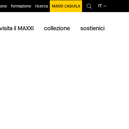
IT
ione
formazione
ricerca
MAXXI L’AQUILA
visita il MAXXI
collezione
sostienici