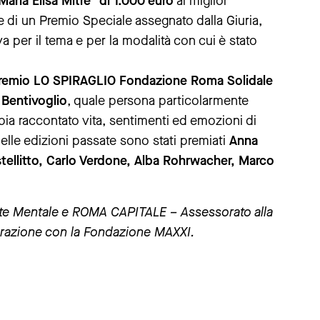
ria Elisa Mitre” di 1.000 euro
al miglior
 di un Premio Speciale assegnato dalla Giuria,
va per il tema e per la modalità con cui è stato
remio LO SPIRAGLIO Fondazione Roma Solidale
 Bentivoglio
, quale persona particolarmente
ia raccontato vita, sentimenti ed emozioni di
elle edizioni passate sono stati premiati
Anna
astellitto, Carlo Verdone, Alba Rohrwacher, Marco
ute Mentale e ROMA CAPITALE – Assessorato alla
orazione con la Fondazione MAXXI.