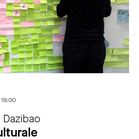
 19:00
i Dazibao
lturale