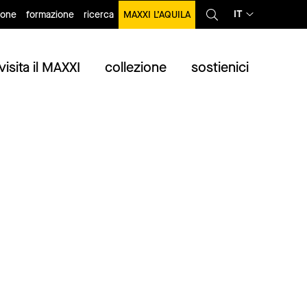
IT
ione
formazione
ricerca
MAXXI L’AQUILA
visita il MAXXI
collezione
sostienici