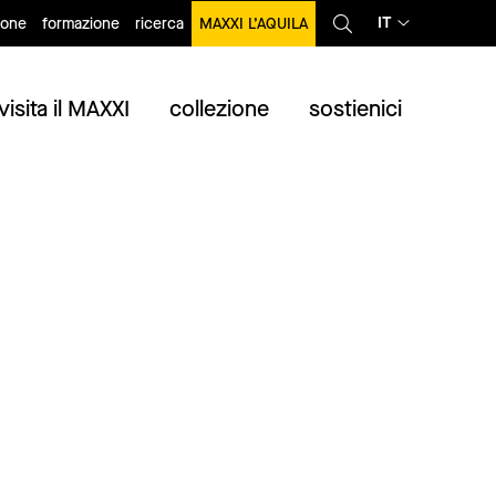
IT
ione
formazione
ricerca
MAXXI L’AQUILA
visita il MAXXI
collezione
sostienici