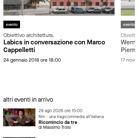
evento
evento
Obiettivo architettura.
Obietti
Labics in conversazione con Marco
Werne
Cappelletti
Pierm
24 gennaio 2018 ore 18:00
17 nove
altri eventi in arrivo
29 ago 2026 ore 15:00
film - una tragicommedia all'italiana
Ricomincio da tre
di Massimo Troisi