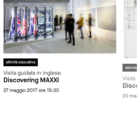
attività educativa
attività 
Visita guidata in inglese.
Visita 
Discovering MAXXI
Disco
27 maggio 2017 ore 15:30
20 magg