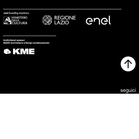
seguici
© 2002 - 2026 Fondazione MAXXI
stampa
trasparenza
lavora con noi
tirocini
note legali
privacy
cookies
sitemap
credits