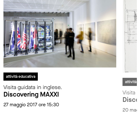
attività educativa
attività 
Visita guidata in inglese.
Visita 
Discovering MAXXI
Disco
27 maggio 2017 ore 15:30
20 magg