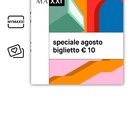
my
MAXXI card
per chi è curioso di esplorare il presente.
sostieni la creatività contemporanea
ti aspetta un intero anno di vantaggi.