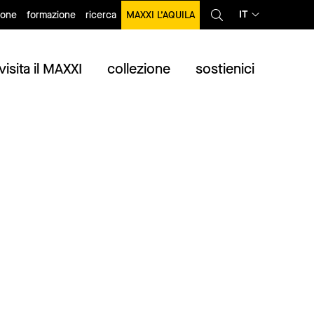
IT
ione
formazione
ricerca
MAXXI L’AQUILA
visita il MAXXI
collezione
sostienici