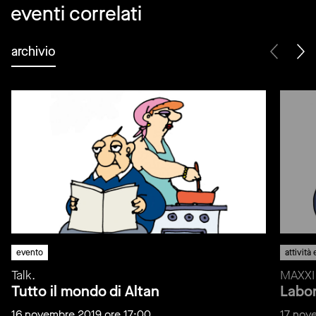
eventi correlati
archivio
evento
attività
Talk.
MAXXI 
Tutto il mondo di Altan
Labor
16 novembre 2019 ore 17:00
17 nov