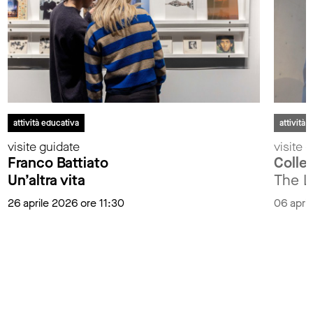
attività educativa
attività 
visite guidate
visite 
Franco Battiato
Colle
Un’altra vita
The L
26 aprile 2026 ore 11:30
06 april