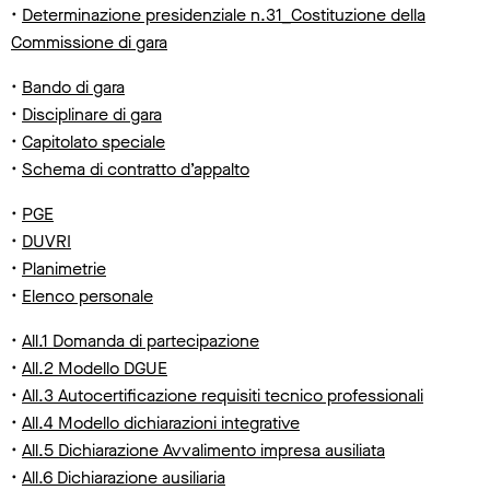
•
Determinazione presidenziale n.31_Costituzione della
Commissione di gara
•
Bando di gara
•
Disciplinare di gara
•
Capitolato speciale
•
Schema di contratto d’appalto
•
PGE
•
DUVRI
•
Planimetrie
•
Elenco personale
•
All.1 Domanda di partecipazione
•
All.2 Modello DGUE
•
All.3 Autocertificazione requisiti tecnico professionali
•
All.4 Modello dichiarazioni integrative
•
All.5 Dichiarazione Avvalimento impresa ausiliata
•
All.6 Dichiarazione ausiliaria