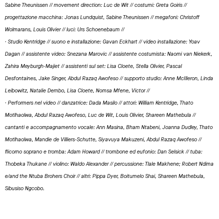
Sabine Theunissen // movement direction: Luc de Wit // costumi: Greta Goiris //
progettazione macchina: Jonas Lundquist, Sabine Theunissen // megafoni: Christoff
Wolmarans, Louis Olivier // luci: Urs Schoenebaum //
· Studio Kentridge // suono e installazione: Gavan Eckhart // video installazione: Yoav
Dagan // assistente video: Snezana Marovic // assistente costumista: Naomi van Niekerk,
Zahira Meyburgh-Majiet // assistenti sul set: Lisa Cloete, Stella Olivier, Pascal
Desfontaines, Jake Singer, Abdul Razaq Awofeso // supporto studio: Anne McIlleron, Linda
Leibowitz, Natalie Dembo, Lisa Cloete, Nomsa Mfene, Victor //
· Performers nel video // danzatrice: Dada Masilo // attori: William Kentridge, Thato
Motlhaolwa, Abdul Razaq Awofeso, Luc de Wit, Louis Olivier, Shareen Mathebula //
cantanti e accompagnamento vocale: Ann Masina, Bham Ntabeni, Joanna Dudley, Thato
Motlhaolwa, Mandie de Villiers-Schutte, Siyavuya Makuzeni, Abdul Razaq Awofeso //
flicorno soprano e tromba: Adam Howard // trombone ed eufonio: Dan Selsick // tuba:
Thobeka Thukane // violino: Waldo Alexander // percussione: Tlale Makhene; Robert Ndima
e/and the Ntuba Brohers Choir // altri: Pippa Dyer, Boitumelo Shai, Shareen Mathebula,
Sibusiso Ngcobo.