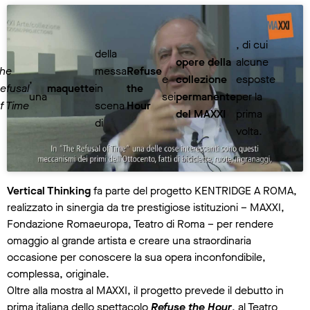
, di cui
della
opere della
alcune
he
messa
Refuse
,
e
collezione
esposte
efusal
maquette
in
the
una
sei
permanente
per la
f Time
scena
Hour
del MAXXI
prima
di
volta.
Vertical Thinking
fa parte del progetto KENTRIDGE A ROMA,
realizzato in sinergia da tre prestigiose istituzioni – MAXXI,
Fondazione Romaeuropa, Teatro di Roma – per rendere
omaggio al grande artista e creare una straordinaria
occasione per conoscere la sua opera inconfondibile,
complessa, originale.
Oltre alla mostra al MAXXI, il progetto prevede il debutto in
prima italiana dello spettacolo
Refuse the Hour
, al Teatro