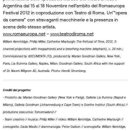
Argentina dal 15 al 18 Novembre nell’ambito del Romaeuropa
Festival 2012 in coproduzione con Teatro di Roma. Un’“opera
da camera” con stravaganti macchinerie e la presenza in
scena dello stesso artista.
www.romaeuropa.net
–
www.teatrodiroma.net
William Kenntridge, Phillip Miller, Catherine Meyburgh: The Refusal of Time, 2012, 5-
channel projections with megaphones and a breathing machine (elephant), c. 24 min.;
Commissioned by dOCUMENTA (13), produced by Marian Goodman Gallery, New York,
Paris; Lia Rumma Gallery, Naples, Milan; Goodman Gallery, South Africa with the support
of Dr. Naomi Milgrom AO, Australia. Photo: Henrik Stromberg.
Crediti del progetto:
· Prodotto da: Marian Goodman Gallery (New York e Parigi), Galleria Lia Rumma (Napoli e
Milano), Galleria Goodman (Johannesburg e Cape Town) e Goethe Institut (South Africa) //
produzione esecutiva: Tomorrowland //
· Team creativo // musica: Philip Miller // video: William Kentridge, Catherine Meyburgh //
coreografia: Dada Masilo // drammaturgia: Peter Galison // scenografia: William Kentridge,