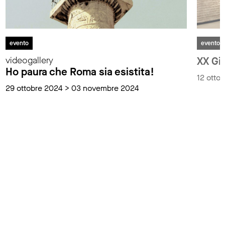
evento
evento
videogallery
XX Gi
Ho paura che Roma sia esistita!
12 otto
29 ottobre 2024 > 03 novembre 2024