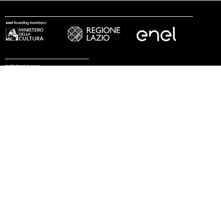
seguici
© 2002 - 2026 Fondazione MAXXI
stampa
trasparenza
lavora con noi
tirocini
note legali
privacy
cookies
sitemap
credits