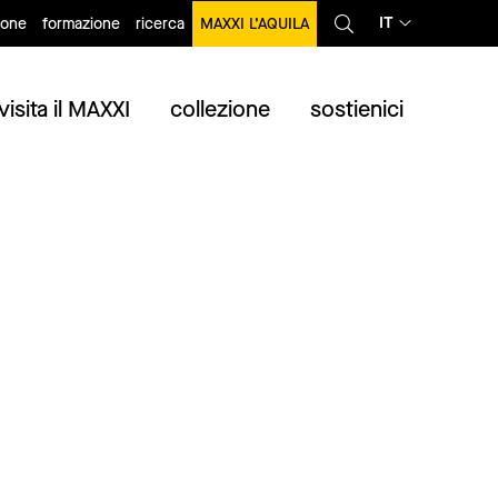
IT
ione
formazione
ricerca
MAXXI L’AQUILA
visita il MAXXI
collezione
sostienici