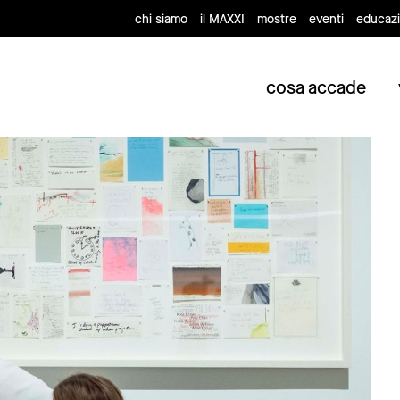
chi siamo
il MAXXI
mostre
eventi
educaz
cosa accade