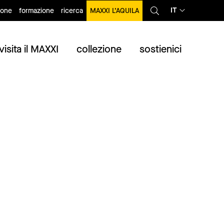
IT
ione
formazione
ricerca
MAXXI L’AQUILA
visita il MAXXI
collezione
sostienici