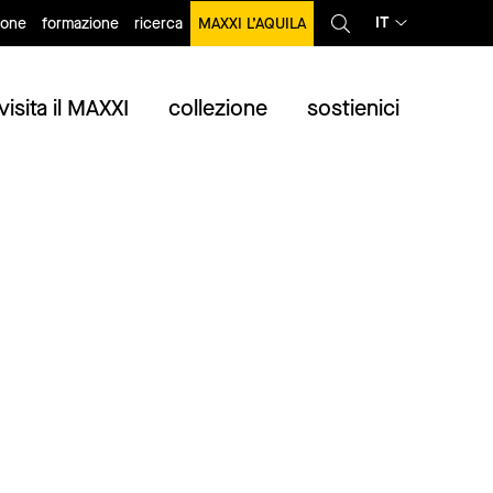
IT
ione
formazione
ricerca
MAXXI L’AQUILA
visita il MAXXI
collezione
sostienici