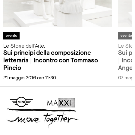
evento
evento
Le Storie dell'Arte.
Le Stori
Sui principi della composizione
Sui pr
letteraria | Incontro con Tommaso
| Inco
Pincio
Angel
21 maggio 2016 ore 11:30
07 magg