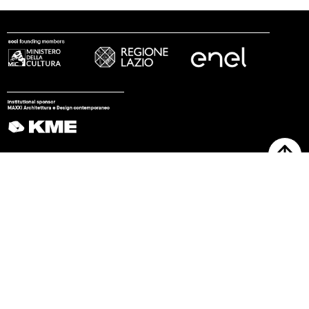
seguici
© 2002 - 2026 Fondazione MAXXI
stampa
trasparenza
lavora con noi
tirocini
note legali
privacy
cookies
sitemap
credits