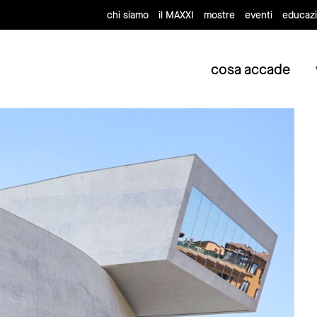
chi siamo
il MAXXI
mostre
eventi
educaz
cosa accade