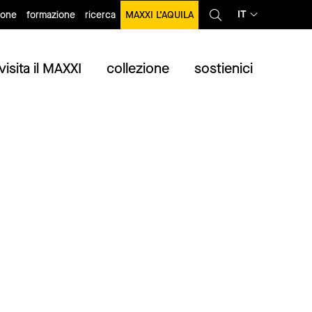
IT
ione
formazione
ricerca
MAXXI L’AQUILA
visita il MAXXI
collezione
sostienici