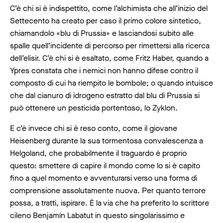
C’è chi si è indispettito, come l’alchimista che all’inizio del
Settecento ha creato per caso il primo colore sintetico,
chiamandolo «blu di Prussia» e lasciandosi subito alle
spalle quell’incidente di percorso per rimettersi alla ricerca
dell’elisir. C’è chi si è esaltato, come Fritz Haber, quando a
Ypres constata che i nemici non hanno difese contro il
composto di cui ha riempito le bombole; o quando intuisce
che dal cianuro di idrogeno estratto dal blu di Prussia si
può ottenere un pesticida portentoso, lo Zyklon.
E c’è invece chi si è reso conto, come il giovane
Heisenberg durante la sua tormentosa convalescenza a
Helgoland, che probabilmente il traguardo è proprio
questo: smettere di capire il mondo come lo si è capito
fino a quel momento e avventurarsi verso una forma di
comprensione assolutamente nuova. Per quanto terrore
possa, a tratti, ispirare. È la via che ha preferito lo scrittore
cileno Benjamín Labatut in questo singolarissimo e